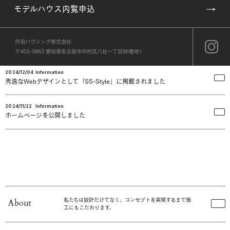
2025/07/16
Information
モデルハウス内覧申込
夏季休業のお知らせ
2025/04/24
Information
丹羽ハウジング株式会社
GW期間中の休業のお知らせ
〒453-0863 愛知県名古屋市中村区八社一丁目86番地1
2024/12/04
Information
秀逸なWebデザインとして「S5-Style」に掲載されました
2024/11/22
Information
ホームページを公開しました
私たちは設計だけでなく、コンセプトを実現するまで施
About
工にもこだわります。