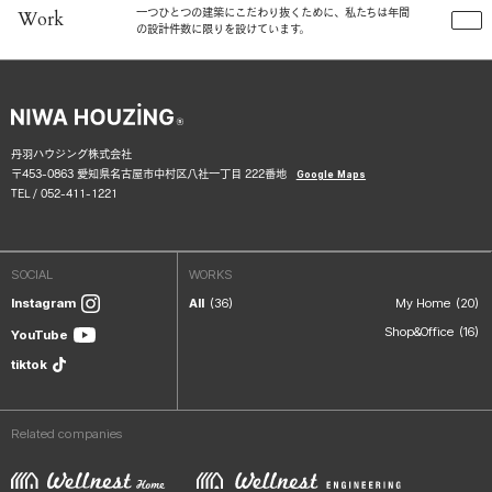
一つひとつの建築にこだわり抜くために、私たちは年間
Work
の設計件数に限りを設けています。
丹羽ハウジング株式会社
〒453-0863 愛知県名古屋市中村区八社一丁目 222番地
Google Maps
TEL /
052-411-1221
SOCIAL
WORKS
Instagram
All
(36)
My Home
(20)
Shop&Office
(16)
YouTube
tiktok
Related companies