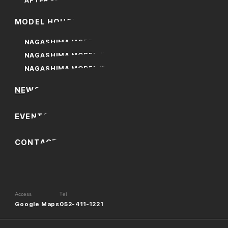
AFTER SERVICE
M
O
D
E
L
H
O
U
S
E
2026/04/23
Information
ZEH実績報告と 2030年度目標
NAGASHIMA MODEL
2026/03/19
Information
NAGASHIMA MODEL Ⅱ
GW期間中の休業のお知らせ
NAGASHIMA MODEL Ⅲ
2026/02/27
Information
N
E
W
S
TRY RIVER FESTAに参加します 3月8日(日)・14日(土)
E
V
E
N
T
S
2025/12/26
Information
長島モデルハウスが「LIXIL メンバーズコンテスト 2025 新築部門 グ
ッドリビング賞」を受賞しました
C
O
N
T
A
C
T
2025/12/10
Information
年末年始の休業について
Access
Tel
2025/11/12
Information
Google Maps
052-411-1221
ZEH実績報告と 2025年度目標