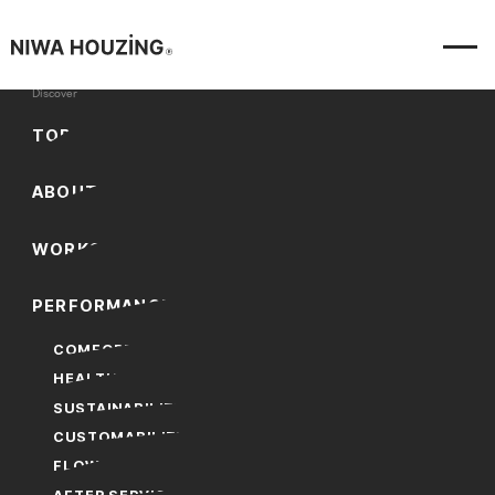
Discover
T
O
P
NEWS
All
(30)
お知らせ
A
B
O
U
T
Event
(6)
Information
(13)
W
O
R
K
S
Works
(11)
P
E
R
F
O
R
M
A
N
C
E
2026/07/22
Information
夏季休業のお知らせ
COMFORT
HEALTH
2026/06/11
Information
SUSTAINABILITY
新社屋竣工ならびに本社移転のお知らせ
CUSTOMABILITY
FLOW
2026/04/30
Information
宿泊事業『 NAGASHIMA CLAS』スタートのお知らせ